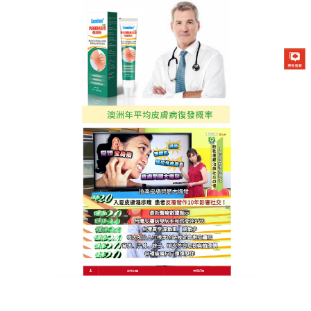
澳洲Sumifun百癬軟膏專賣店
皮膚癬藥膏是夜間修復精華，
使睡眠中重現健康肌膚
夜間是肌膚修復的黃金時段，
皮膚癬藥膏
利用這一特
性，透過天然植萃成分在睡眠中深入肌底，加速殺滅
癬菌、修復毛細血管障礙，睡前輕抹患處，質地溫和
不黏枕頭，整夜持續作用，醒後即可感受到紅腫減
輕、鱗屑軟化，皮膚癬藥膏長期堅持夜間護理，可顯
著減少牛皮癬復發，讓肌膚在休息中煥發新生，晨起
擁有平滑健康觸感。