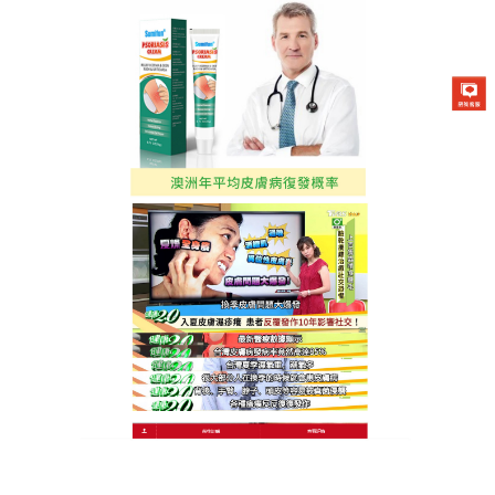
澳洲Sumifun百癬軟膏專賣店
濕疹藥膏無類固醇
濕疹藥膏
使用植物油基劑，
無類固醇
激素，對肌膚很
溫和，家裡有小寶寶的建議備上一支，
richlorocarbanilide有效抑制「革蘭氏」陽性細菌生
長，紓緩嬰幼兒濕疹、尿布疹、熱痱、蚊蟲咬傷、皮
膚痕癢、乾燥或皸裂及其他皮膚感染等。它對成人的
各種皮膚問題也很管用。內含能夠止癢的鹽酸苯海拉
明，並含有幫助皮膚組織生長及修護的維生素A、
D2、氧化鋅，以及防止細菌感染的殺菌劑，在止癢的
同時保護並治癒患部肌膚。絕無類固醇，性質溫和，